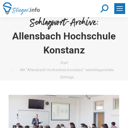
Search:
Schlagwort-Archive:
Allensbach Hochschule
Konstanz
Sie befinden sich hier:
Start
Mit "Allensbach Hochschule Konstanz" verschlagwortete
Einträge