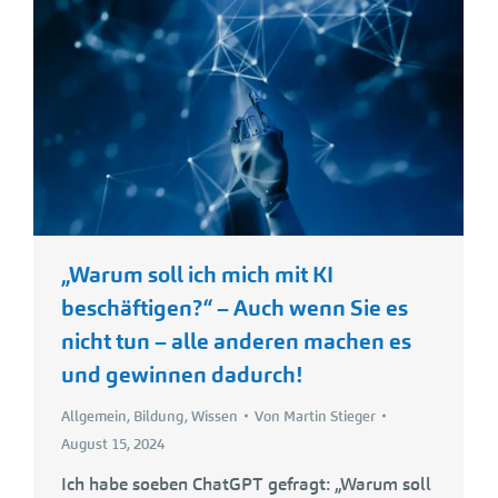
„Warum soll ich mich mit KI
beschäftigen?“ – Auch wenn Sie es
nicht tun – alle anderen machen es
und gewinnen dadurch!
Allgemein
,
Bildung
,
Wissen
Von
Martin Stieger
August 15, 2024
Ich habe soeben ChatGPT gefragt: „Warum soll