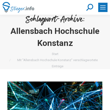
Search:
Schlagwort-Archive:
Allensbach Hochschule
Konstanz
Sie befinden sich hier:
Start
Mit "Allensbach Hochschule Konstanz" verschlagwortete
Einträge