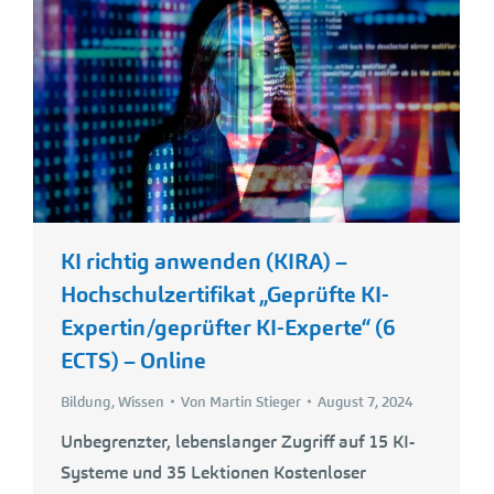
KI richtig anwenden (KIRA) –
Hochschulzertifikat „Geprüfte KI-
Expertin/geprüfter KI-Experte“ (6
ECTS) – Online
Bildung
,
Wissen
Von
Martin Stieger
August 7, 2024
Unbegrenzter, lebenslanger Zugriff auf 15 KI-
Systeme und 35 Lektionen Kostenloser