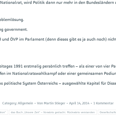
 Nationalrat, wird Politik dann nur mehr in den Bundesländern
roblemlösung.
ing government.
d ÖVP im Parlament (denn dieses gibt es ja auch noch) nicht a
tages 1991 erstmalig persönlich treffen – als einer von vier P
fen im Nationalratswahlkampf oder einer gemeinsamen Podiumsd
s politische System Österreichs – ausgewählte Kapitel für Disse
Category:
Allgemein
Von
Martin Stieger
April 14, 2014
1 Kommentar
tion"
das Buch „Unsere Zeit“ – Vorwärts gedacht. Rückwärts verstanden
Gesellschaft