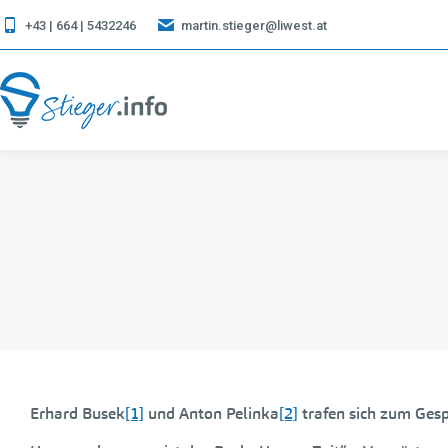
+43 | 664 | 5432246
martin.stieger@liwest.at
Erhard Busek
[1]
und Anton Pelinka
[2]
trafen sich zum Gesp