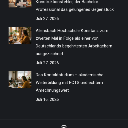
Konstruktionsfehler, der Bachelor
window
window
window
window
window
window
window
window
Professional das gelungenes Gegenstück
Juli 27, 2026
Allensbach Hochschule Konstanz zum
zweiten Mal in Folge als einer von
Deutschlands begehrtesten Arbeitgebern
ausgezeichnet
Juli 27, 2026
Das Kontaktstudium – akademische
Weiterbildung mit ECTS und echtem
Anrechnungswert
Juli 16, 2026