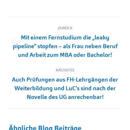
Kommentarnavigation
ZURÜCK
Mit einem Fernstudium die „leaky
Vorheriger
pipeline“ stopfen – als Frau neben Beruf
Beitrag:
und Arbeit zum MBA oder Bachelor!
NÄCHSTES
Auch Prüfungen aus FH-Lehrgängen der
Nächster
Weiterbildung und LuC’s sind nach der
Beitrag:
Novelle des UG anrechenbar!
Ähnliche Blog Beiträge