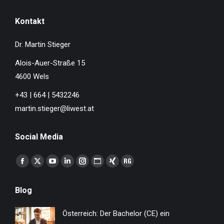
Kontakt
Dr. Martin Stieger
Alois-Auer-Straße 15
4600 Wels
+43 | 664 | 5432246
martin.stieger@liwest.at
Social Media
Finden Sie uns auf:
Facebook
X
YouTube
Linkedin
Instagram
Website
XING
ResearchGate
page
page
page
page
page
page
page
page
Blog
opens
opens
opens
opens
opens
opens
opens
opens
in
in
in
in
in
in
in
in
Österreich: Der Bachelor (CE) ein
new
new
new
new
new
new
new
new