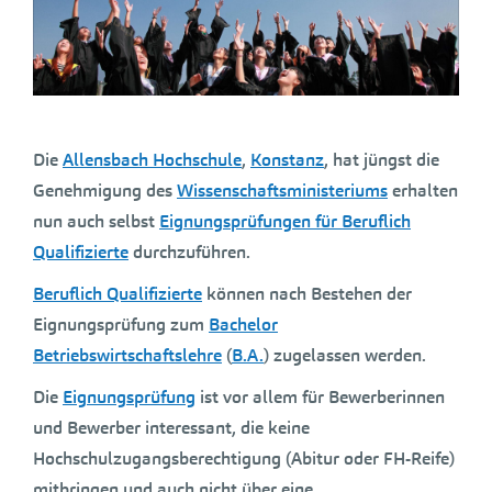
Die
Allensbach Hochschule
,
Konstanz
, hat jüngst die
Genehmigung des
Wissenschaftsministeriums
erhalten
nun auch selbst
Eignungsprüfungen für Beruflich
Qualifizierte
durchzuführen.
Beruflich Qualifizierte
können nach Bestehen der
Eignungsprüfung zum
Bachelor
Betriebswirtschaftslehre
(
B.A.
) zugelassen werden.
Die
Eignungsprüfung
ist vor allem für Bewerberinnen
und Bewerber interessant, die keine
Hochschulzugangsberechtigung (Abitur oder FH-Reife)
mitbringen und auch nicht über eine