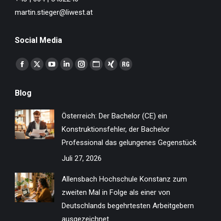
martin.stieger@liwest.at
Social Media
Finden Sie uns auf:
Facebook
X
YouTube
Linkedin
Instagram
Website
XING
ResearchGate
page
page
page
page
page
page
page
page
Blog
opens
opens
opens
opens
opens
opens
opens
opens
in
in
in
in
in
in
in
in
Österreich: Der Bachelor (CE) ein
new
new
new
new
new
new
new
new
Konstruktionsfehler, der Bachelor
window
window
window
window
window
window
window
window
Professional das gelungenes Gegenstück
Juli 27, 2026
Allensbach Hochschule Konstanz zum
zweiten Mal in Folge als einer von
Deutschlands begehrtesten Arbeitgebern
ausgezeichnet