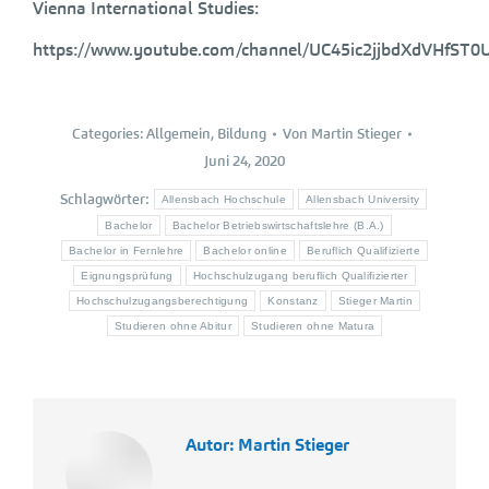
Vienna International Studies:
https://www.youtube.com/channel/UC45ic2jjbdXdVHfST0
Categories:
Allgemein
,
Bildung
Von
Martin Stieger
Juni 24, 2020
Schlagwörter:
Allensbach Hochschule
Allensbach University
Bachelor
Bachelor Betriebswirtschaftslehre (B.A.)
Bachelor in Fernlehre
Bachelor online
Beruflich Qualifizierte
Eignungsprüfung
Hochschulzugang beruflich Qualifizierter
Hochschulzugangsberechtigung
Konstanz
Stieger Martin
Studieren ohne Abitur
Studieren ohne Matura
Autor:
Martin Stieger