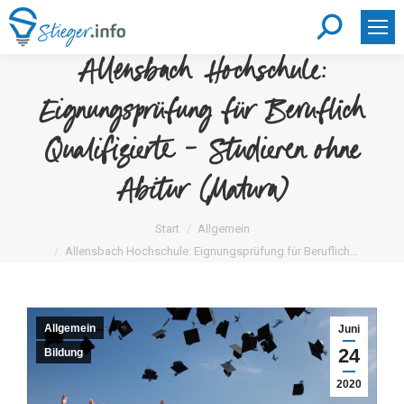
Search:
Allensbach Hochschule:
Eignungsprüfung für Beruflich
Qualifizierte – Studieren ohne
Abitur (Matura)
Sie befinden sich hier:
Start
Allgemein
Allensbach Hochschule: Eignungsprüfung für Beruflich…
Allgemein
Juni
24
Bildung
2020