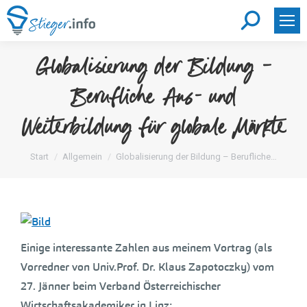
Search:
Globalisierung der Bildung –
Berufliche Aus- und
Weiterbildung für globale Märkte
Sie befinden sich hier:
Start
Allgemein
Globalisierung der Bildung – Berufliche…
Einige interessante Zahlen aus meinem Vortrag (als
Vorredner von Univ.Prof. Dr. Klaus Zapotoczky) vom
27. Jänner beim Verband Österreichischer
Wirtschaftsakademiker in Linz: