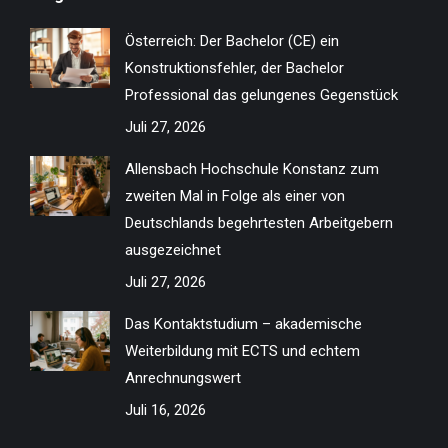
in
in
in
in
in
in
in
in
Österreich: Der Bachelor (CE) ein
new
new
new
new
new
new
new
new
Konstruktionsfehler, der Bachelor
window
window
window
window
window
window
window
window
Professional das gelungenes Gegenstück
Juli 27, 2026
Allensbach Hochschule Konstanz zum
zweiten Mal in Folge als einer von
Deutschlands begehrtesten Arbeitgebern
ausgezeichnet
Juli 27, 2026
Das Kontaktstudium – akademische
Weiterbildung mit ECTS und echtem
Anrechnungswert
Juli 16, 2026