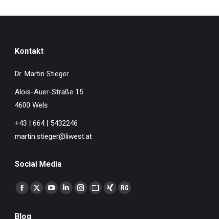
Kontakt
Dr. Martin Stieger
Alois-Auer-Straße 15
4600 Wels
+43 | 664 | 5432246
martin.stieger@liwest.at
Social Media
Finden Sie uns auf:
Facebook
X
YouTube
Linkedin
Instagram
Website
XING
ResearchGate
page
page
page
page
page
page
page
page
Blog
opens
opens
opens
opens
opens
opens
opens
opens