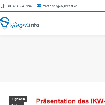
+43 | 664 | 5432246
martin.stieger@liwest.at
Allgemein