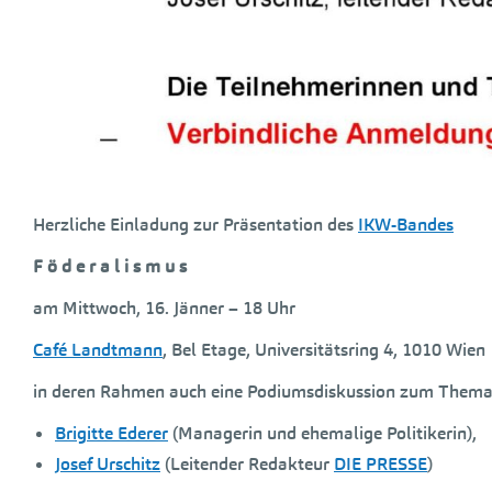
Herzliche Einladung zur Präsentation des
IKW-Bandes
F ö d e r a l i s m u s
am Mittwoch, 16. Jänner – 18 Uhr
Café Landtmann
, Bel Etage, Universitätsring 4, 1010 Wien
in deren Rahmen auch eine Podiumsdiskussion zum Thema
Brigitte Ederer
(Managerin und ehemalige Politikerin),
Josef Urschitz
(Leitender Redakteur
DIE PRESSE
)