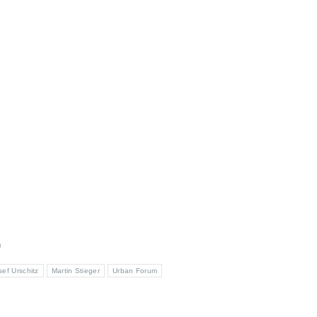
9
sef Urschitz
Martin Stieger
Urban Forum