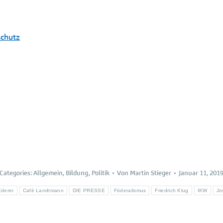
schutz
Categories:
Allgemein
,
Bildung
,
Politik
Von
Martin Stieger
Januar 11, 201
Ederer
Café Landtmann
DIE PRESSE
Föderalismus
Friedrich Klug
IKW
Jo