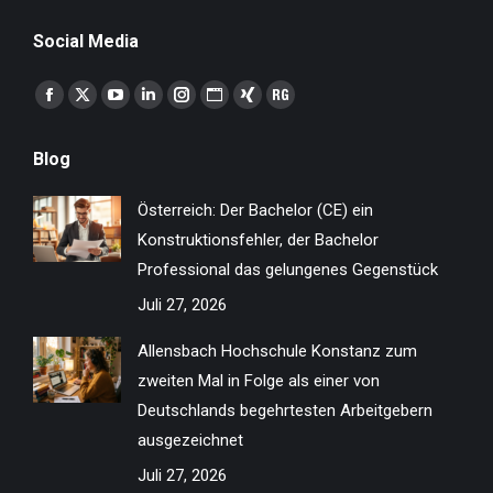
Social Media
Finden Sie uns auf:
Facebook
X
YouTube
Linkedin
Instagram
Website
XING
ResearchGate
page
page
page
page
page
page
page
page
Blog
opens
opens
opens
opens
opens
opens
opens
opens
in
in
in
in
in
in
in
in
Österreich: Der Bachelor (CE) ein
new
new
new
new
new
new
new
new
Konstruktionsfehler, der Bachelor
window
window
window
window
window
window
window
window
Professional das gelungenes Gegenstück
Juli 27, 2026
Allensbach Hochschule Konstanz zum
zweiten Mal in Folge als einer von
Deutschlands begehrtesten Arbeitgebern
ausgezeichnet
Juli 27, 2026