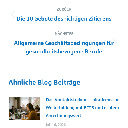
Kommentarnavigation
ZURÜCK
Vorheriger
Die 10 Gebote des richtigen Zitierens
Beitrag:
NÄCHSTES
Allgemeine Geschäftsbedingungen für
Nächster
gesundheitsbezogene Berufe
Beitrag:
Ähnliche Blog Beiträge
Das Kontaktstudium – akademische
Weiterbildung mit ECTS und echtem
Anrechnungswert
Juli 16, 2026