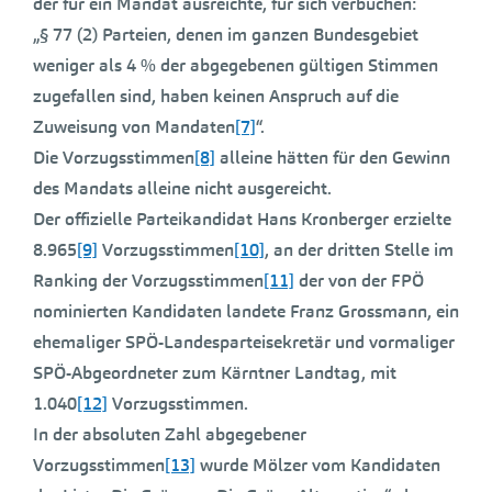
der für ein Mandat ausreichte, für sich verbuchen:
„§ 77 (2) Parteien, denen im ganzen Bundesgebiet
weniger als 4 % der abgegebenen gültigen Stimmen
zugefallen sind, haben keinen Anspruch auf die
Zuweisung von Mandaten
[7]
“.
Die Vorzugsstimmen
[8]
alleine hätten für den Gewinn
des Mandats alleine nicht ausgereicht.
Der offizielle Parteikandidat Hans Kronberger erzielte
8.965
[9]
Vorzugsstimmen
[10]
, an der dritten Stelle im
Ranking der Vorzugsstimmen
[11]
der von der FPÖ
nominierten Kandidaten landete Franz Grossmann, ein
ehemaliger SPÖ-Landesparteisekretär und vormaliger
SPÖ-Abgeordneter zum Kärntner Landtag, mit
1.040
[12]
Vorzugsstimmen.
In der absoluten Zahl abgegebener
Vorzugsstimmen
[13]
wurde Mölzer vom Kandidaten