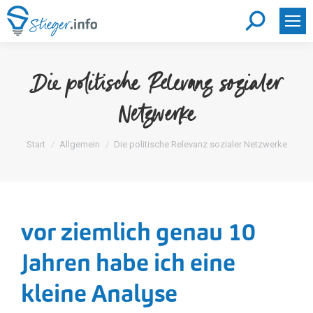
Search:
Die politische Relevanz sozialer
Netzwerke
Sie befinden sich hier:
Start
Allgemein
Die politische Relevanz sozialer Netzwerke
vor ziemlich genau 10
Jahren habe ich eine
kleine Analyse