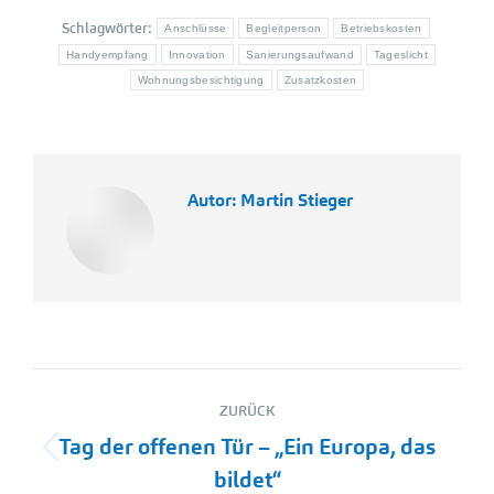
Schlagwörter:
Anschlüsse
Begleitperson
Betriebskosten
Handyempfang
Innovation
Sanierungsaufwand
Tageslicht
Wohnungsbesichtigung
Zusatzkosten
Autor:
Martin Stieger
Kommentarnavigation
ZURÜCK
Tag der offenen Tür – „Ein Europa, das
Vorheriger
bildet“
Beitrag: