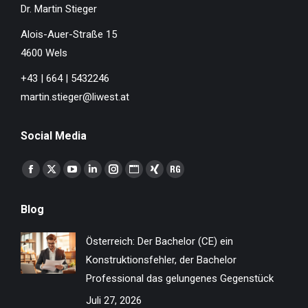
Dr. Martin Stieger
Alois-Auer-Straße 15
4600 Wels
+43 | 664 | 5432246
martin.stieger@liwest.at
Social Media
Finden Sie uns auf:
Facebook
X
YouTube
Linkedin
Instagram
Website
XING
ResearchGate
page
page
page
page
page
page
page
page
Blog
opens
opens
opens
opens
opens
opens
opens
opens
in
in
in
in
in
in
in
in
Österreich: Der Bachelor (CE) ein
new
new
new
new
new
new
new
new
Konstruktionsfehler, der Bachelor
window
window
window
window
window
window
window
window
Professional das gelungenes Gegenstück
Juli 27, 2026