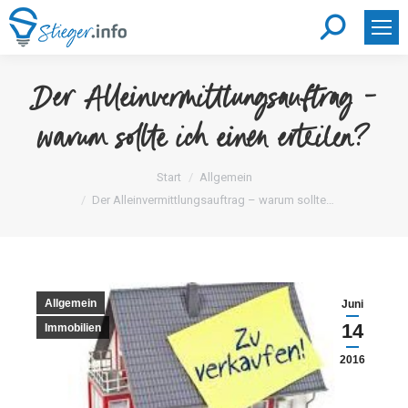
Search:
Der Alleinvermittlungsauftrag –
warum sollte ich einen erteilen?
Sie befinden sich hier:
Start
Allgemein
Der Alleinvermittlungsauftrag – warum sollte…
Allgemein
Juni
14
Immobilien
2016