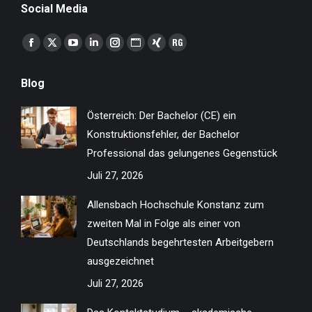
Social Media
Finden Sie uns auf:
Facebook
X
YouTube
Linkedin
Instagram
Website
XING
ResearchGate
page
page
page
page
page
page
page
page
Blog
opens
opens
opens
opens
opens
opens
opens
opens
in
in
in
in
in
in
in
in
Österreich: Der Bachelor (CE) ein
new
new
new
new
new
new
new
new
Konstruktionsfehler, der Bachelor
window
window
window
window
window
window
window
window
Professional das gelungenes Gegenstück
Juli 27, 2026
Allensbach Hochschule Konstanz zum
zweiten Mal in Folge als einer von
Deutschlands begehrtesten Arbeitgebern
ausgezeichnet
Juli 27, 2026