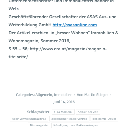
Unternehmensberater und Immobilientreuhänder in
Wels
Geschäftsführender Gesellschafter der ASAS Aus- und
Weiterbildung GmbH
http://asasonline.com
Der Artikel erschien in „besser Wohnen“ Immobilien &
Wohnmagazin, Sommer 2016,
S 55 – 56; http://www.era.at/magazin/magazin-
titelseite/
Categories:
Allgemein
,
Immobilien
Von
Martin Stieger
Juni 14, 2016
Schlagwörter:
§ 14 MaklerG
Ablauf der Zeit
Alleinvermittlungsauftrag
allgemeiner Maklervertrag
bestimmte Dauer
Bindungsfrist
Kündigung des Maklervertrages