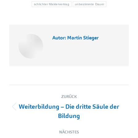
schlichter Maklervertrag
unbestimmte Dauer
Autor:
Martin Stieger
Kommentarnavigation
ZURÜCK
Weiterbildung – Die dritte Säule der
Vorheriger
Bildung
Beitrag:
NÄCHSTES