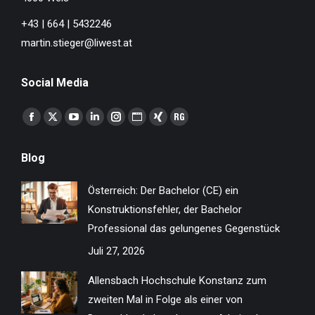
+43 | 664 | 5432246
martin.stieger@liwest.at
Social Media
Finden Sie uns auf:
Facebook
X
YouTube
Linkedin
Instagram
Website
XING
ResearchGate
page
page
page
page
page
page
page
page
Blog
opens
opens
opens
opens
opens
opens
opens
opens
in
in
in
in
in
in
in
in
Österreich: Der Bachelor (CE) ein
new
new
new
new
new
new
new
new
Konstruktionsfehler, der Bachelor
window
window
window
window
window
window
window
window
Professional das gelungenes Gegenstück
Juli 27, 2026
Allensbach Hochschule Konstanz zum
zweiten Mal in Folge als einer von