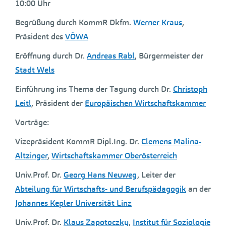
10:00 Uhr
Begrüßung durch KommR Dkfm.
Werner Kraus
,
Präsident des
VÖWA
Eröffnung durch Dr.
Andreas Rabl
, Bürgermeister der
Stadt Wels
Einführung ins Thema der Tagung durch Dr.
Christoph
Leitl
, Präsident der
Europäischen Wirtschaftskammer
Vorträge:
Vizepräsident KommR Dipl.Ing. Dr.
Clemens Malina-
Altzinger
,
Wirtschaftskammer Oberösterreich
Univ.Prof. Dr.
Georg Hans Neuweg
, Leiter der
Abteilung für Wirtschafts- und Berufspädagogik
an der
Johannes Kepler Universität Linz
Univ.Prof. Dr.
Klaus Zapotoczky
,
Institut für Soziologie