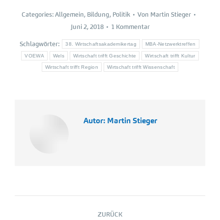
Categories:
Allgemein
,
Bildung
,
Politik
Von
Martin Stieger
Juni 2, 2018
1 Kommentar
Schlagwörter:
38. Wirtschaftsakademikertag
MBA-Netzwerktreffen
VOEWA
Wels
Wirtschaft trifft Geschichte
Wirtschaft trifft Kultur
Wirtschaft trifft Region
Wirtschaft trifft Wissenschaft
Autor:
Martin Stieger
Kommentarnavigation
ZURÜCK