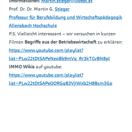
Informationen:
martin.stieger@liwest.at
Prof. Dr. Dr. Martin G.
Stieger
Professur für Berufsbildung und Wirtschaftspädagogik
Allensbach Hochschule
P.S. Vielleicht interessant – wir versuchen in kurzen
Filmen
Begriffe aus der Betriebswirtschaft
zu erklären:
https://www.youtube.com/playlist?
list=PLw22tDtSAPeNeoBb9mVq_Rr3kTCvBN8pl
IMMO Wikis
auf youtube:
https://www.youtube.com/playlist?
list=PLw22tDtSAPeOORGqB3VjIWxb2H8Bcm3Gp