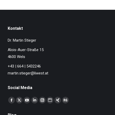
Kontakt
Dr. Martin Stieger
Alois-Auer-Straße 15
4600 Wels
+43 | 664 | 5432246
martin.stieger@liwest.at
Social Media
Finden Sie uns auf:
Facebook
X
YouTube
Linkedin
Instagram
Website
XING
ResearchGate
page
page
page
page
page
page
page
page