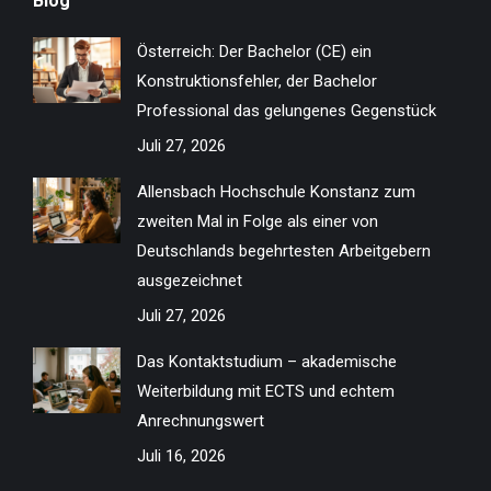
Blog
opens
opens
opens
opens
opens
opens
opens
opens
in
in
in
in
in
in
in
in
Österreich: Der Bachelor (CE) ein
new
new
new
new
new
new
new
new
Konstruktionsfehler, der Bachelor
window
window
window
window
window
window
window
window
Professional das gelungenes Gegenstück
Juli 27, 2026
Allensbach Hochschule Konstanz zum
zweiten Mal in Folge als einer von
Deutschlands begehrtesten Arbeitgebern
ausgezeichnet
Juli 27, 2026
Das Kontaktstudium – akademische
Weiterbildung mit ECTS und echtem
Anrechnungswert
Juli 16, 2026