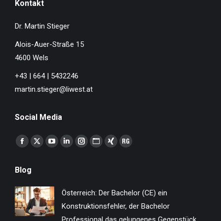
Kontakt
Dr. Martin Stieger
Alois-Auer-Straße 15
4600 Wels
+43 | 664 | 5432246
martin.stieger@liwest.at
Social Media
Finden Sie uns auf:
Facebook
X
YouTube
Linkedin
Instagram
Website
XING
ResearchGate
page
page
page
page
page
page
page
page
Blog
opens
opens
opens
opens
opens
opens
opens
opens
in
in
in
in
in
in
in
in
Österreich: Der Bachelor (CE) ein
new
new
new
new
new
new
new
new
Konstruktionsfehler, der Bachelor
window
window
window
window
window
window
window
window
Professional das gelungenes Gegenstück