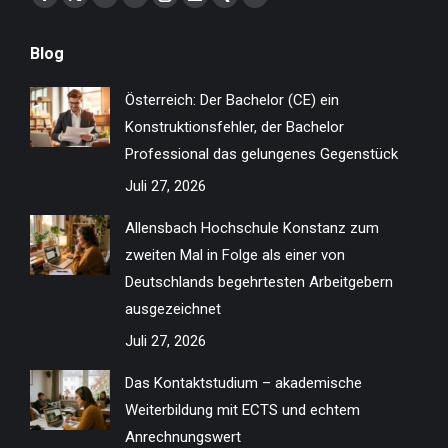
Facebook
X
YouTube
Linkedin
Instagram
Website
XING
ResearchGate
page
page
page
page
page
page
page
page
Blog
opens
opens
opens
opens
opens
opens
opens
opens
in
in
in
in
in
in
in
in
Österreich: Der Bachelor (CE) ein
new
new
new
new
new
new
new
new
Konstruktionsfehler, der Bachelor
window
window
window
window
window
window
window
window
Professional das gelungenes Gegenstück
Juli 27, 2026
Allensbach Hochschule Konstanz zum
zweiten Mal in Folge als einer von
Deutschlands begehrtesten Arbeitgebern
ausgezeichnet
Juli 27, 2026
Das Kontaktstudium – akademische
Weiterbildung mit ECTS und echtem
Anrechnungswert