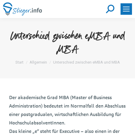
Search:
Unterschied zwischen eMBA und
MBA
Sie befinden sich hier:
Start
Allgemein
Unterschied zwischen eMBA und MBA
Der akademische Grad MBA (Master of Business
Administration) bedeutet im Normalfall den Abschluss
einer postgradualen, wirtschaftlichen Ausbildung für
HochschulabsolventInnen.
Das kleine „e“ steht für Executive – also einen in der