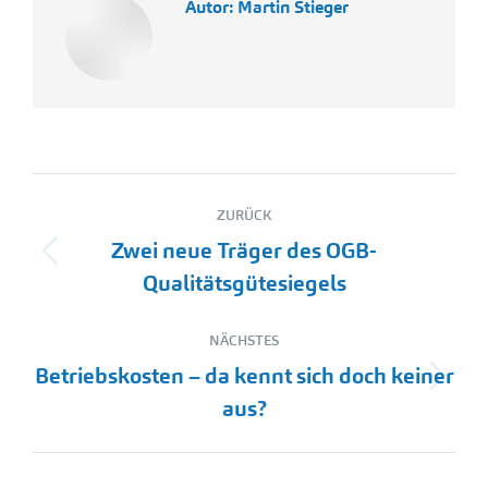
Autor:
Martin Stieger
Kommentarnavigation
ZURÜCK
Zwei neue Träger des OGB-
Vorheriger
Qualitätsgütesiegels
Beitrag:
NÄCHSTES
Betriebskosten – da kennt sich doch keiner
Nächster
aus?
Beitrag: