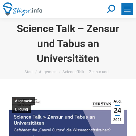
Search:
Science Talk – Zensur
und Tabus an
Universitäten
Sie befinden sich hier:
Start
Allgemein
Science Talk – Zensur und…
Allgemein
Aug.
24
Bildung
2021