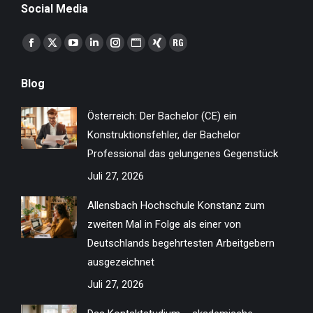
Social Media
Finden Sie uns auf:
Facebook
X
YouTube
Linkedin
Instagram
Website
XING
ResearchGate
page
page
page
page
page
page
page
page
Blog
opens
opens
opens
opens
opens
opens
opens
opens
in
in
in
in
in
in
in
in
Österreich: Der Bachelor (CE) ein
new
new
new
new
new
new
new
new
Konstruktionsfehler, der Bachelor
window
window
window
window
window
window
window
window
Professional das gelungenes Gegenstück
Juli 27, 2026
Allensbach Hochschule Konstanz zum
zweiten Mal in Folge als einer von
Deutschlands begehrtesten Arbeitgebern
ausgezeichnet
Juli 27, 2026