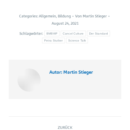
Categories:
Allgemein
,
Bildung
Von
Martin Stieger
August 24, 2021
Schlagwörter:
BMBWF
Cancel Culture
Der Standard
Petra Stuiber
Science Talk
Autor:
Martin Stieger
Kommentarnavigation
ZURÜCK