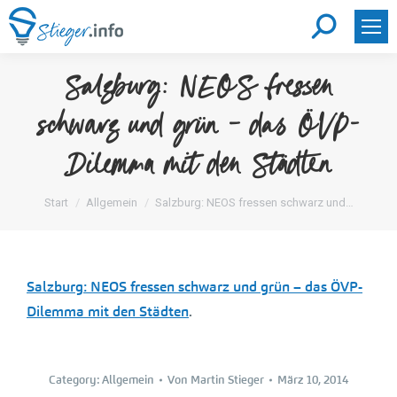
Search:
Salzburg: NEOS fressen
schwarz und grün – das ÖVP-
Dilemma mit den Städten
Sie befinden sich hier:
Start
Allgemein
Salzburg: NEOS fressen schwarz und…
Salzburg: NEOS fressen schwarz und grün – das ÖVP-
Dilemma mit den Städten
.
Category:
Allgemein
Von
Martin Stieger
März 10, 2014