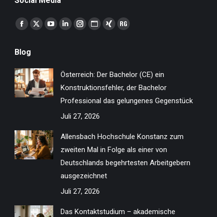
Social Media
Finden Sie uns auf:
Facebook
X
YouTube
Linkedin
Instagram
Website
XING
ResearchGate
page
page
page
page
page
page
page
page
Blog
opens
opens
opens
opens
opens
opens
opens
opens
in
in
in
in
in
in
in
in
Österreich: Der Bachelor (CE) ein
new
new
new
new
new
new
new
new
Konstruktionsfehler, der Bachelor
window
window
window
window
window
window
window
window
Professional das gelungenes Gegenstück
Juli 27, 2026
Allensbach Hochschule Konstanz zum
zweiten Mal in Folge als einer von
Deutschlands begehrtesten Arbeitgebern
ausgezeichnet
Juli 27, 2026
Das Kontaktstudium – akademische