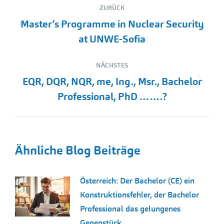
ZURÜCK
Master’s Programme in Nuclear Security
Vorheriger
at UNWE-Sofia
Beitrag:
NÄCHSTES
EQR, DQR, NQR, me, Ing., Msr., Bachelor
Nächster
Professional, PhD …….?
Beitrag:
Ähnliche Blog Beiträge
Österreich: Der Bachelor (CE) ein
Konstruktionsfehler, der Bachelor
Professional das gelungenes
Gegenstück