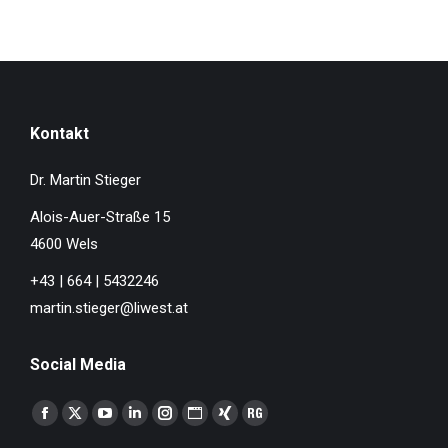
Kontakt
Dr. Martin Stieger
Alois-Auer-Straße 15
4600 Wels
+43 | 664 | 5432246
martin.stieger@liwest.at
Social Media
Finden Sie uns auf:
Facebook
X
YouTube
Linkedin
Instagram
Website
XING
ResearchGate