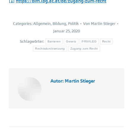
[1]
https://bim.lbg.ac.at/de/zugang-zum-recht
Categories:
Allgemein
,
Bildung
,
Politik
Von
Martin Stieger
Januar 25, 2020
Schlagwörter:
Barrieren
Gesetz
PRIVILEG
Recht
Rechtsdurchsetzung
Zugang zum Recht
Autor:
Martin Stieger
Kommentarnavigation