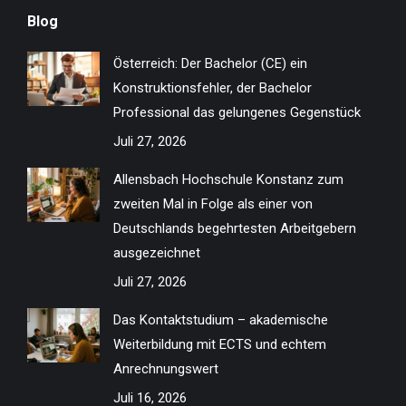
page
page
page
page
page
page
page
page
Blog
opens
opens
opens
opens
opens
opens
opens
opens
in
in
in
in
in
in
in
in
Österreich: Der Bachelor (CE) ein
new
new
new
new
new
new
new
new
Konstruktionsfehler, der Bachelor
window
window
window
window
window
window
window
window
Professional das gelungenes Gegenstück
Juli 27, 2026
Allensbach Hochschule Konstanz zum
zweiten Mal in Folge als einer von
Deutschlands begehrtesten Arbeitgebern
ausgezeichnet
Juli 27, 2026
Das Kontaktstudium – akademische
Weiterbildung mit ECTS und echtem
Anrechnungswert
Juli 16, 2026