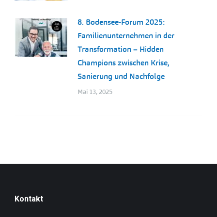
8. Bodensee-Forum 2025:
Familienunternehmen in der
Transformation – Hidden
Champions zwischen Krise,
Sanierung und Nachfolge
Mai 13, 2025
Kontakt