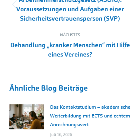
Vorheriger
Voraussetzungen und Aufgaben einer
Beitrag:
Sicherheitsvertrauensperson (SVP)
NÄCHSTES
Behandlung „kranker Menschen“ mit Hilfe
Nächster
eines Vereines?
Beitrag:
Ähnliche Blog Beiträge
Das Kontaktstudium – akademische
Weiterbildung mit ECTS und echtem
Anrechnungswert
Juli 16, 2026