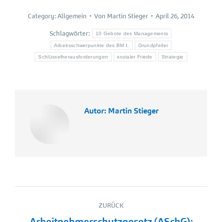
Category:
Allgemein
Von
Martin Stieger
April 26, 2014
Schlagwörter:
10 Gebote des Managements
Arbeitsschwerpunkte des BM.I.
Grundpfeiler
Schlüsselherausforderungen
sozialer Friede
Strategie
Autor:
Martin Stieger
Kommentarnavigation
ZURÜCK
Arbeitnehmerschutzgesetz (ASchG):