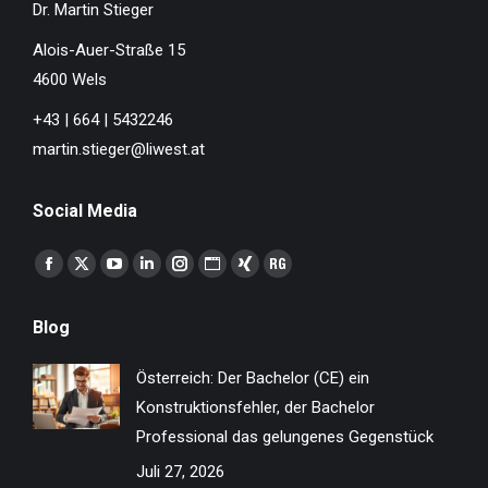
Dr. Martin Stieger
Alois-Auer-Straße 15
4600 Wels
+43 | 664 | 5432246
martin.stieger@liwest.at
Social Media
Finden Sie uns auf:
Facebook
X
YouTube
Linkedin
Instagram
Website
XING
ResearchGate
page
page
page
page
page
page
page
page
Blog
opens
opens
opens
opens
opens
opens
opens
opens
in
in
in
in
in
in
in
in
Österreich: Der Bachelor (CE) ein
new
new
new
new
new
new
new
new
Konstruktionsfehler, der Bachelor
window
window
window
window
window
window
window
window
Professional das gelungenes Gegenstück
Juli 27, 2026