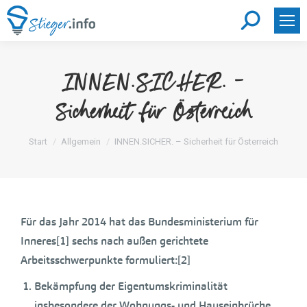
Search:
INNEN.SICHER. –
Sicherheit für Österreich
Sie befinden sich hier:
Start
Allgemein
INNEN.SICHER. – Sicherheit für Österreich
Für das Jahr 2014 hat das Bundesministerium für
Inneres[1] sechs nach außen gerichtete
Arbeitsschwerpunkte formuliert:[2]
Bekämpfung der Eigentumskriminalität
insbesondere der Wohnungs- und Hauseinbrüche