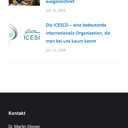
ausgezeichnet
Juli 16, 2026
Die ICESCO – eine bedeutende
internationale Organisation, die
man bei uns kaum kennt
Juli 13, 2026
Kontakt
Dr. Martin Stieger