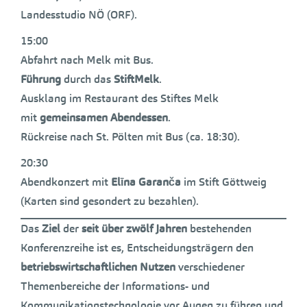
Landesstudio NÖ (ORF).
15:00
Abfahrt nach Melk mit Bus.
Führung
durch das
Stift
Melk
.
Ausklang im Restaurant des Stiftes Melk
mit
gemeinsamen Abendessen
.
Rückreise nach St. Pölten mit Bus (ca. 18:30).
20:30
Abendkonzert mit
Elīna Garanča
im Stift Göttweig
(Karten sind gesondert zu bezahlen).
Das
Ziel
der
seit über zwölf Jahren
bestehenden
Konferenzreihe ist es, Entscheidungsträgern den
betriebswirtschaftlichen Nutzen
verschiedener
Themenbereiche der Informations- und
Kommunikationstechnologie vor Augen zu führen und