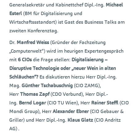
Generalsekretär und Kabinettchef Dipl.-Ing.
Michael
Esterl
(BM für Digitalisierung und
Wirtschaftssstandort) ist Gast des Business Talks am
zweiten Konferenztag.
Dr.
Manfred Weiss
(Gründer der Fachzeitung
„Computerwelt“) wird im heurigen Expertengespräch
mit
6 CIOs
die Frage stellen:
Digitalisierung –
Disruptive Technologie oder „neuer Wein in alten
Schläuchen“?
Es diskutieren hierzu Herr Dipl.-Ing.
Mag.
Günther Tschabuschnig
(CIO ZAMG),
Herr
Thomas Zapf
(CDO Verbund), Herr Dipl.-
Ing.
Bernd Logar
(CIO TU Wien), Herr
Rainer Steffl
(CIO
Mondi Group), Herr
Alexander Ebner
(CIO Gebauer &
Griller) und Herr Dipl.-Ing.
Klaus Glatz
(CIO Andritz
AG) .