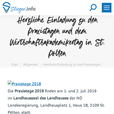
Search:
Herzliche Einladung zu den
Praxistagen und dem
Wirtschaftsakademikertag in St.
Pölten
Sie befinden sich hier:
Start
Allgemein
Herzliche Einladung zu den Praxistagen…
Die
Praxistage 2019
finden am 1. und 2. Juli 2019
im
Landhaussaal des Landhauses
der NÖ
Landesregierung, Landhausplatz 1, Haus 1B, 3109 St.
Pölten, statt.