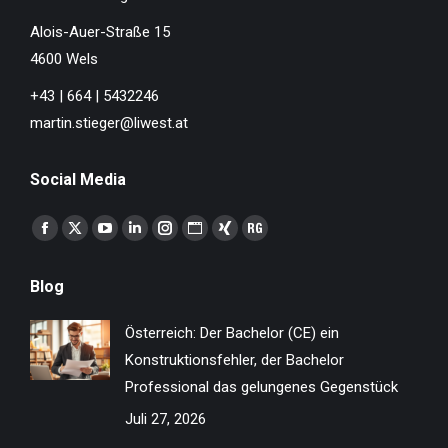
Alois-Auer-Straße 15
4600 Wels
+43 | 664 | 5432246
martin.stieger@liwest.at
Social Media
Finden Sie uns auf:
Facebook
X
YouTube
Linkedin
Instagram
Website
XING
ResearchGate
page
page
page
page
page
page
page
page
Blog
opens
opens
opens
opens
opens
opens
opens
opens
in
in
in
in
in
in
in
in
Österreich: Der Bachelor (CE) ein
new
new
new
new
new
new
new
new
Konstruktionsfehler, der Bachelor
window
window
window
window
window
window
window
window
Professional das gelungenes Gegenstück
Juli 27, 2026