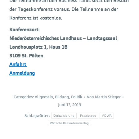
Die Teilnahme an den Business Talks setzt den Besuch
der Tageskonferenz voraus. Die Teilnahme an der
Konferenz ist kostenlos.
Konferenzort:
Niederösterreichisches Landhaus – Landtagssaal
Landhausplatz 1, Haus 1B
3109 St. Pölten
Anfahrt
Anmeldung
Categories:
Allgemein
,
Bildung
,
Politik
Von
Martin Stieger
Juni 13, 2019
Schlagwörter:
Digitalisierung
Praxistage
VÖWA
Wirtschaftsakademikertag