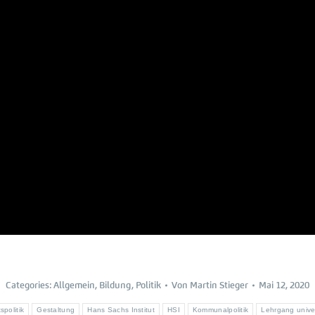
Categories:
Allgemein
,
Bildung
,
Politik
Von
Martin Stieger
Mai 12, 2020
spolitik
Gestaltung
Hans Sachs Institut
HSI
Kommunalpolitik
Lehrgang unive