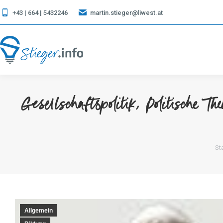
+43 | 664 | 5432246
martin.stieger@liwest.at
Gesellschaftspolitik, Politische T
Si
Sta
Allgemein