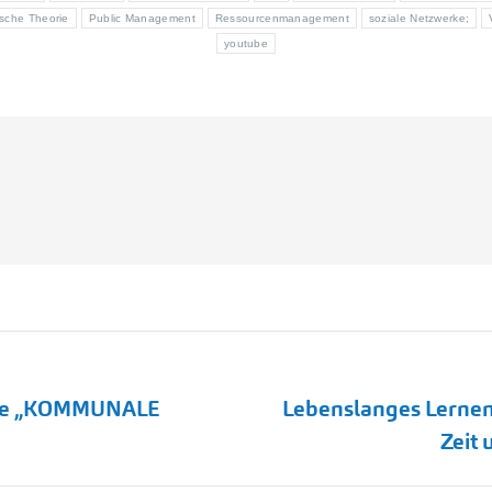
ische Theorie
Public Management
Ressourcenmanagement
soziale Netzwerke;
youtube
eihe „KOMMUNALE
Lebenslanges Lernen?
Nächster
Zeit 
Beitrag: