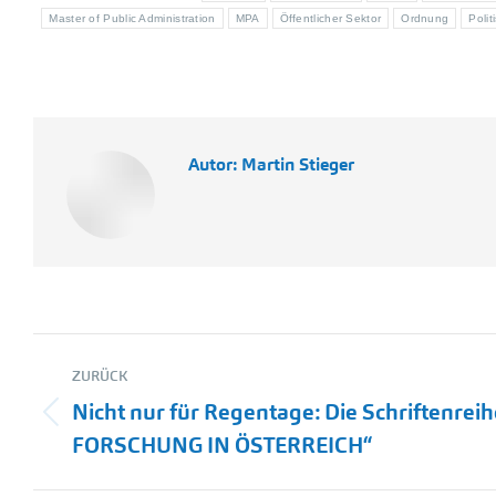
Master of Public Administration
MPA
Öffentlicher Sektor
Ordnung
Polit
Autor:
Martin Stieger
Kommentarnavigation
ZURÜCK
Nicht nur für Regentage: Die Schriftenr
Vorheriger
FORSCHUNG IN ÖSTERREICH“
Beitrag: