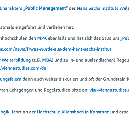
 Charakters
„
Public Management
“ des
Hans Sachs Instituts Wel
rstmals eingeführt und verliehen hat.
achhochschulen den
MPA
ebenfalls und hat sich das Studium „
Pu
ies.com/news/f/was-wurde-aus-dem-hans-sachs-institut
 Weiterbildung
(z.B.
MBA
) und zu in- und ausländischen) Regel
//viennastudies.com/de
ungsfeiern
dann auch weiter diskutiert und oft der Grundstein f
ten Lehrgängen und Regelstudien bitte an:
vis@viennastudies
gogik
, lehrt an der
Hochschule Allensbach
in
Konstanz
und arbei