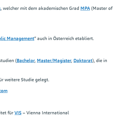
s
, welcher mit dem akademischen Grad
MPA
(Master of
blic Management
“ auch in Österreich etabliert.
studien (
Bachelor
,
Master/Magister
,
Doktorat
), die in
ür weitere Studie gelegt.
.com
tet für
VIS
– Vienna International