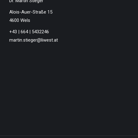
Dr. Martin Stieger
Alois-Auer-Straße 15
4600 Wels
+43 | 664 | 5432246
martin.stieger@liwest.at