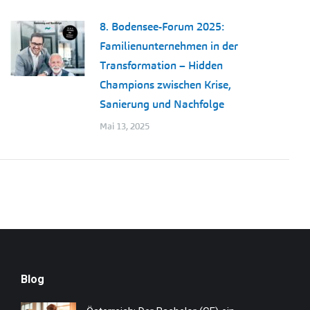
8. Bodensee-Forum 2025:
Familienunternehmen in der
Transformation – Hidden
Champions zwischen Krise,
Sanierung und Nachfolge
Mai 13, 2025
Blog