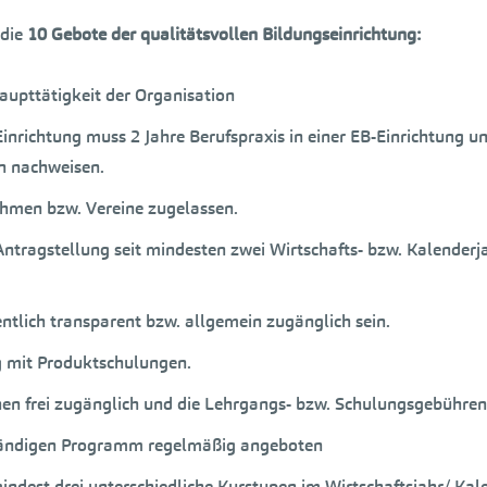
 die
10 Gebote der qualitätsvollen Bildungseinrichtung:
aupttätigkeit der Organisation
 Einrichtung muss 2 Jahre Berufspraxis in einer EB-Einrichtung
n nachweisen.
ehmen bzw. Vereine zugelassen.
tragstellung seit mindesten zwei Wirtschafts- bzw. Kalender
tlich transparent bzw. allgemein zugänglich sein.
 mit Produktschulungen.
nnen frei zugänglich und die Lehrgangs- bzw. Schulungsgebühren
ständigen Programm regelmäßig angeboten
mindest drei unterschiedliche Kurstypen im Wirtschaftsjahr/ Ka