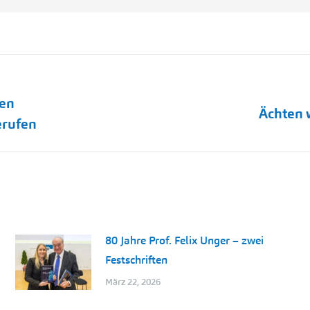
den
Nächster
Ächten 
erufen
Beitrag:
80 Jahre Prof. Felix Unger – zwei
Festschriften
März 22, 2026