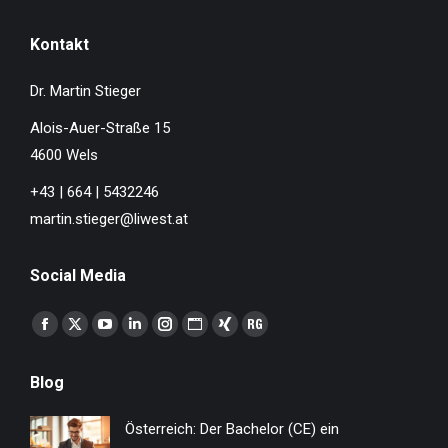
Kontakt
Dr. Martin Stieger
Alois-Auer-Straße 15
4600 Wels
+43 | 664 | 5432246
martin.stieger@liwest.at
Social Media
Finden Sie uns auf:
Facebook
X
YouTube
Linkedin
Instagram
Website
XING
ResearchGate
page
page
page
page
page
page
page
page
Blog
opens
opens
opens
opens
opens
opens
opens
opens
in
in
in
in
in
in
in
in
Österreich: Der Bachelor (CE) ein
new
new
new
new
new
new
new
new