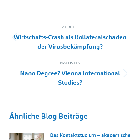
Kommentarnavigation
ZURÜCK
Wirtschafts-Crash als Kollateralschaden
Vorheriger
der Virusbekämpfung?
Beitrag:
NÄCHSTES
Nano Degree? Vienna International
Nächster
Studies?
Beitrag:
Ähnliche Blog Beiträge
Das Kontaktstudium – akademische