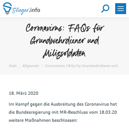
Search:
Coronavirus: FAQs für
Grundwehrdiener und
Milizsoldaten
Sie befinden sich hier:
Start
Allgemein
Coronavirus: FAQs für Grundwehrdiener und…
18. März 2020
Im Kampf gegen die Ausbreitung des Coronavirus hat
die Bundesregierung mit MR-Beschluss vom 18.03.20
weitere Maßnahmen beschlossen: