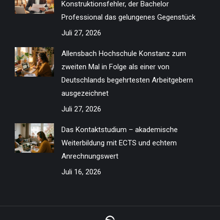
Konstruktionsfehler, der Bachelor
window
window
window
window
window
window
window
window
Professional das gelungenes Gegenstück
Juli 27, 2026
Allensbach Hochschule Konstanz zum
zweiten Mal in Folge als einer von
Deutschlands begehrtesten Arbeitgebern
ausgezeichnet
Juli 27, 2026
Das Kontaktstudium – akademische
Weiterbildung mit ECTS und echtem
Anrechnungswert
Juli 16, 2026