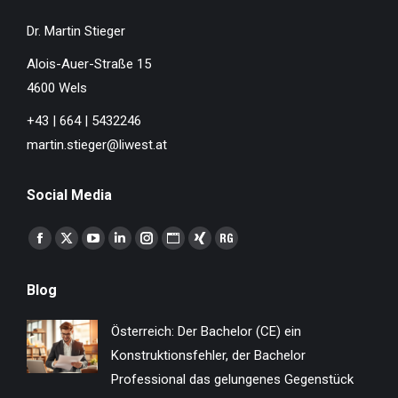
Dr. Martin Stieger
Alois-Auer-Straße 15
4600 Wels
+43 | 664 | 5432246
martin.stieger@liwest.at
Social Media
Finden Sie uns auf:
Facebook
X
YouTube
Linkedin
Instagram
Website
XING
ResearchGate
page
page
page
page
page
page
page
page
Blog
opens
opens
opens
opens
opens
opens
opens
opens
in
in
in
in
in
in
in
in
Österreich: Der Bachelor (CE) ein
new
new
new
new
new
new
new
new
Konstruktionsfehler, der Bachelor
window
window
window
window
window
window
window
window
Professional das gelungenes Gegenstück