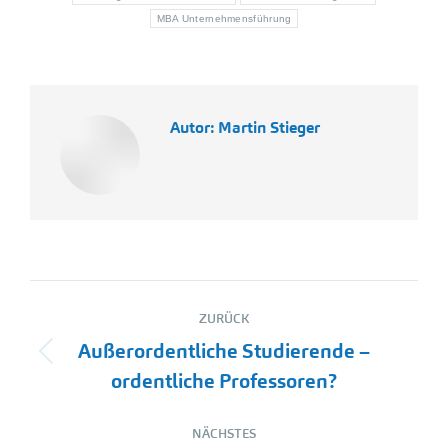
MBA Unternehmensführung
Autor:
Martin Stieger
Kommentarnavigation
ZURÜCK
Außerordentliche Studierende –
Vorheriger
ordentliche Professoren?
Beitrag:
NÄCHSTES