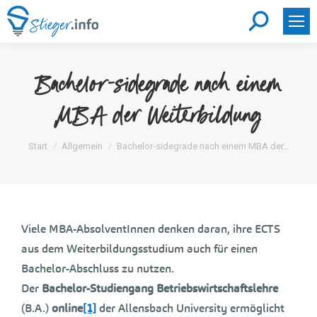
Search:
Bachelor-sidegrade nach einem
MBA der Weiterbildung
Sie befinden sich hier:
Start
Allgemein
Bachelor-sidegrade nach einem MBA der…
Viele MBA-AbsolventInnen denken daran, ihre ECTS
aus dem Weiterbildungsstudium auch für einen
Bachelor-Abschluss zu nutzen.
Der
Bachelor-Studiengang Betriebswirtschaftslehre
(B.A.)
online
[1]
der Allensbach University ermöglicht