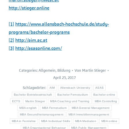
http://stieger.online
[1]
https://www.allensbach-hochschule.de/study-
programs/bachelor-programs
[2]
http://aim.ac.at
[3]
http://asasonline.com/
Categories:
Allgemein
,
Bildung
Von
Martin Stieger
April 25, 2017
Schlagwörter:
AIM
Allensbach University
ASAS
Bachelor Betriebswirtschaft
Bachelor Fernstudium
Bachelor online
ECTS
Martin Stieger
MBA Coaching und Training
MBA Controlling
MBA english
MBA Fernstudium
MBA General Management
MBA Gesundheitsmanagement
MBA Immobilienmanagement
MBA in Fernlehre
MBA Individual Skills
MBA Mediation
MBA online
MBA Organisational Behaviour
MBA Public Management