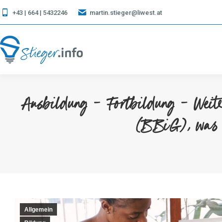
+43 | 664 | 5432246
martin.stieger@liwest.at
Ausbildung – Fortbildung – Weite
(BBiG), was d
Allgemein