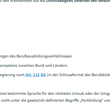
 bei den Maßnahmen auf die
Durchlässigkeit zwischen den versc
ngen des Berufsausbildungsverhältnisses.
 Kompetenz zwischen Bund und Ländern.
regierung nach
Art. 113
GG
(in der Schlussformel des Berufsbil
en, eine bestimmte Sprache für den nächsten Urlaub oder der U
icht unter die gesetzlich definierten Begriffe „Fortbildung“ und