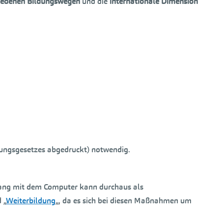
hiedenen Bildungswegen
und die
internationale Dimension
dungsgesetzes abgedruckt) notwendig.
mgang mit dem Computer kann durchaus als
 „
Weiterbildung
„, da es sich bei diesen Maßnahmen um