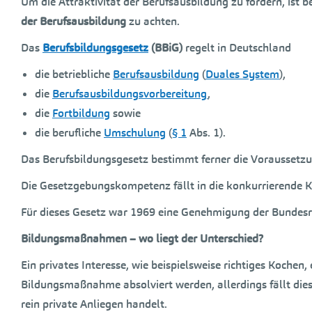
Um die Attraktivität der Berufsausbildung zu fördern, ist
der Berufsausbildung
zu achten.
Das
Berufsbildungsgesetz
(BBiG)
regelt in Deutschland
die betriebliche
Berufsausbildung
(
Duales System
),
die
Berufsausbildungsvorbereitung
,
die
Fortbildung
sowie
die berufliche
Umschulung
(
§ 1
Abs. 1).
Das Berufsbildungsgesetz bestimmt ferner die Voraussetzu
Die Gesetzgebungskompetenz fällt in die konkurrierende
Für dieses Gesetz war 1969 eine Genehmigung der Bundes
Bildungsmaßnahmen – wo liegt der Unterschied?
Ein privates Interesse, wie beispielsweise richtiges Koch
Bildungsmaßnahme absolviert werden, allerdings fällt dies n
rein private Anliegen handelt.