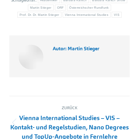
Schlagwörter:
Akademiker
Barbara Karlich
Barbara Karlich Show
Martin Stieger
ORF
Österreichscher Rundfunk
Prof. Dr. Dr. Martin Stieger
Vienna International Studies
VIS
Autor:
Martin Stieger
Kommentarnavigation
ZURÜCK
Vienna International Studies – VIS –
Vorheriger
Kontakt- und Regelstudien, Nano Degrees
Beitrag:
und TopUp-Angebote in Fernlehre