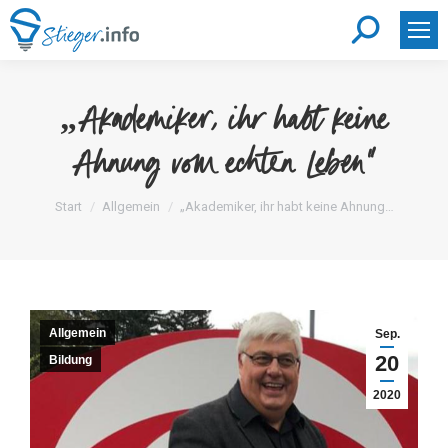
Search:
„Akademiker, ihr habt keine
Ahnung vom echten Leben“
Sie befinden sich hier:
Start
Allgemein
„Akademiker, ihr habt keine Ahnung…
Allgemein
Sep.
20
Bildung
2020