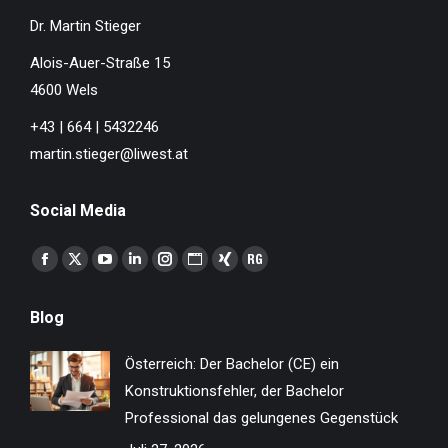
Dr. Martin Stieger
Alois-Auer-Straße 15
4600 Wels
+43 | 664 | 5432246
martin.stieger@liwest.at
Social Media
Finden Sie uns auf:
Facebook
X
YouTube
Linkedin
Instagram
Website
XING
ResearchGate
page
page
page
page
page
page
page
page
Blog
opens
opens
opens
opens
opens
opens
opens
opens
in
in
in
in
in
in
in
in
Österreich: Der Bachelor (CE) ein
new
new
new
new
new
new
new
new
Konstruktionsfehler, der Bachelor
window
window
window
window
window
window
window
window
Professional das gelungenes Gegenstück