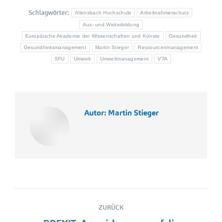
Schlagwörter:
Allensbach Hochschule
Arbeitnehmerschutz
Aus- und Weiterbildung
Europäische Akademie der Wissenschaften und Künste
Gesundheit
Gesundheitsmanagement
Martin Stieger
Ressourcenmanagement
SFU
Umwelt
Umweltmanagement
VTA
Autor:
Martin Stieger
Kommentarnavigation
ZURÜCK