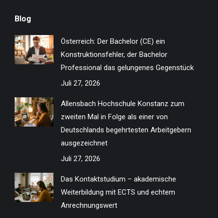
page
page
page
page
page
page
page
page
Blog
opens
opens
opens
opens
opens
opens
opens
opens
in
in
in
in
in
in
in
in
Österreich: Der Bachelor (CE) ein
new
new
new
new
new
new
new
new
Konstruktionsfehler, der Bachelor
window
window
window
window
window
window
window
window
Professional das gelungenes Gegenstück
Juli 27, 2026
Allensbach Hochschule Konstanz zum
zweiten Mal in Folge als einer von
Deutschlands begehrtesten Arbeitgebern
ausgezeichnet
Juli 27, 2026
Das Kontaktstudium – akademische
Weiterbildung mit ECTS und echtem
Anrechnungswert