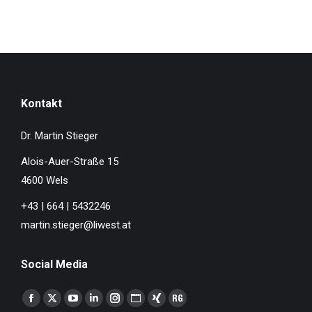
Kontakt
Dr. Martin Stieger
Alois-Auer-Straße 15
4600 Wels
+43 | 664 | 5432246
martin.stieger@liwest.at
Social Media
Finden Sie uns auf:
Facebook
X
YouTube
Linkedin
Instagram
Website
XING
ResearchGate