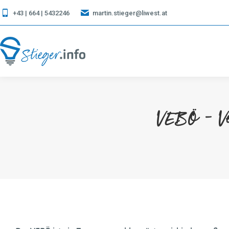
+43 | 664 | 5432246
martin.stieger@liwest.at
VEBÖ – Verb