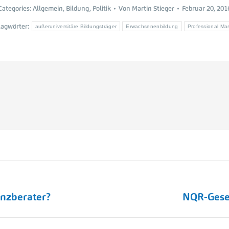
Categories:
Allgemein
,
Bildung
,
Politik
Von
Martin Stieger
Februar 20, 201
lagwörter:
außeruniversitäre Bildungsträger
Erwachsenenbildung
Professional Ma
Nächster
nanzberater?
NQR-Gesetz
Beitrag: