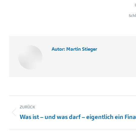
Sch
Autor:
Martin Stieger
Kommentarnavigation
ZURÜCK
Vorheriger
Was ist – und was darf – eigentlich ein Fi
Beitrag: