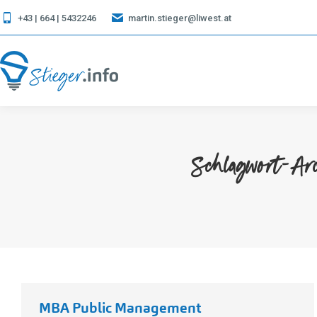
+43 | 664 | 5432246
martin.stieger@liwest.at
Schlagwort-Ar
MBA Public Management