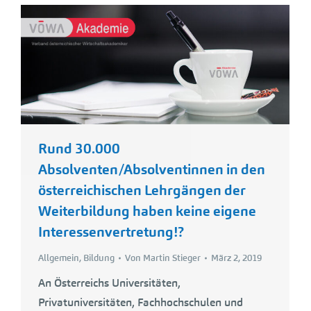
Rund 30.000
Absolventen/Absolventinnen in den
österreichischen Lehrgängen der
Weiterbildung haben keine eigene
Interessenvertretung!?
Allgemein
,
Bildung
Von
Martin Stieger
März 2, 2019
An Österreichs Universitäten,
Privatuniversitäten, Fachhochschulen und