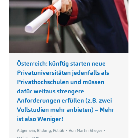
Österreich: künftig starten neue
Privatuniversitäten jedenfalls als
Privathochschulen und müssen
dafür weitaus strengere
Anforderungen erfüllen (z.B. zwei
Vollstudien mehr anbieten) – Mehr
ist also Weniger!
Allgemein
,
Bildung
,
Politik
Von
Martin Stieger