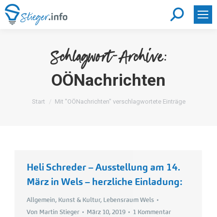
Search:
Schlagwort-Archive:
OÖNachrichten
Sie befinden sich hier:
Start
Mit "OÖNachrichten" verschlagwortete Einträge
Heli Schreder – Ausstellung am 14.
März in Wels – herzliche Einladung:
Allgemein
,
Kunst & Kultur
,
Lebensraum Wels
Von
Martin Stieger
März 10, 2019
1 Kommentar