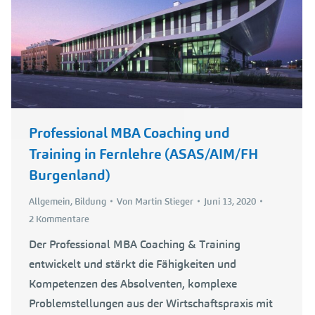
Professional MBA Coaching und
Training in Fernlehre (ASAS/AIM/FH
Burgenland)
Allgemein
,
Bildung
Von
Martin Stieger
Juni 13, 2020
2 Kommentare
Der Professional MBA Coaching & Training
entwickelt und stärkt die Fähigkeiten und
Kompetenzen des Absolventen, komplexe
Problemstellungen aus der Wirtschaftspraxis mit