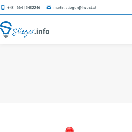
+43 | 664 | 5432246
martin.stieger@liwest.at