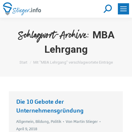
Search:
MBA
Schlagwort-Archive:
Lehrgang
Sie befinden sich hier:
Start
Mit "MBA Lehrgang" verschlagwortete Einträge
Die 10 Gebote der
Unternehmensgründung
Allgemein
,
Bildung
,
Politik
Von
Martin Stieger
April 9, 2018