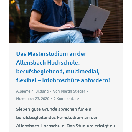
Das Masterstudium an der
Allensbach Hochschule:
berufsbegleitend, multimedial,
flexibel – Infobroschüre anfordern!
Allgemein
,
Bildung
Von
Martin Stieger
November 23, 2020
2 Kommentare
Sieben gute Gründe sprechen für ein
berufsbegleitendes Fernstudium an der
Allensbach Hochschule: Das Studium erfolgt zu