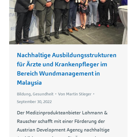
Nachhaltige Ausbildungsstrukturen
für Ärzte und Krankenpfleger im
Bereich Wundmanagement in
Malaysia
Bildung
,
Gesundheit
Von
Martin Stieger
September 30, 2022
Der Medizinprodukteanbieter Lohmann &
Rauscher schafft mit einer Förderung der
Austrian Development Agency nachhaltige