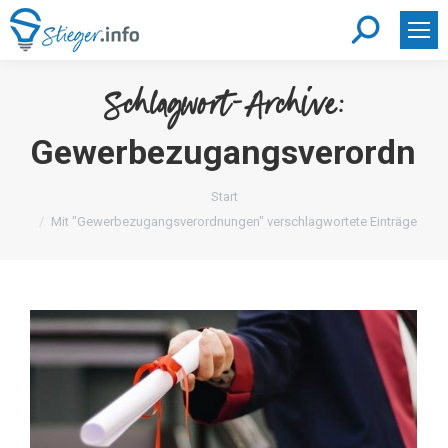
Search:
Schlagwort-Archive:
Gewerbezugangsverordnu
Sie befinden sich hier:
Start
Mit "Gewerbezugangsverordnungen" verschlagwortete Einträge