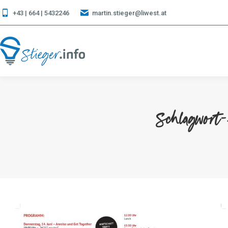
+43 | 664 | 5432246
martin.stieger@liwest.at
Schlagwort