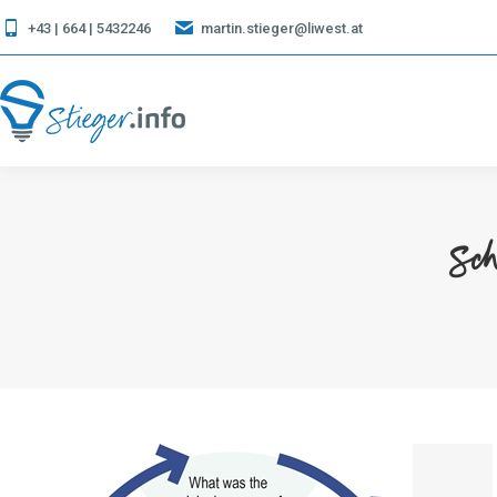
+43 | 664 | 5432246
martin.stieger@liwest.at
Sch