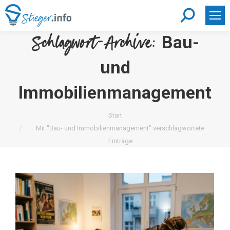
Search:
Bau-
Schlagwort-Archive:
und
Immobilienmanagement
Sie befinden sich hier:
Start
Mit "Bau- und Immobilienmanagement" verschlagwortete
Einträge