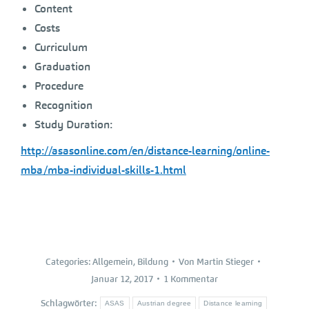
Content
Costs
Curriculum
Graduation
Procedure
Recognition
Study Duration:
http://asasonline.com/en/distance-learning/online-
mba/mba-individual-skills-1.html
Categories:
Allgemein
,
Bildung
Von
Martin Stieger
Januar 12, 2017
1 Kommentar
Schlagwörter:
ASAS
Austrian degree
Distance learning