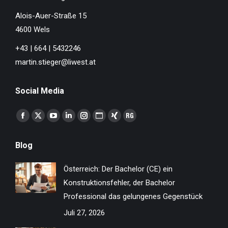
Alois-Auer-Straße 15
4600 Wels
+43 | 664 | 5432246
martin.stieger@liwest.at
Social Media
Finden Sie uns auf:
Facebook
X
YouTube
Linkedin
Instagram
Website
XING
ResearchGate
page
page
page
page
page
page
page
page
Blog
opens
opens
opens
opens
opens
opens
opens
opens
in
in
in
in
in
in
in
in
Österreich: Der Bachelor (CE) ein
new
new
new
new
new
new
new
new
Konstruktionsfehler, der Bachelor
window
window
window
window
window
window
window
window
Professional das gelungenes Gegenstück
Juli 27, 2026