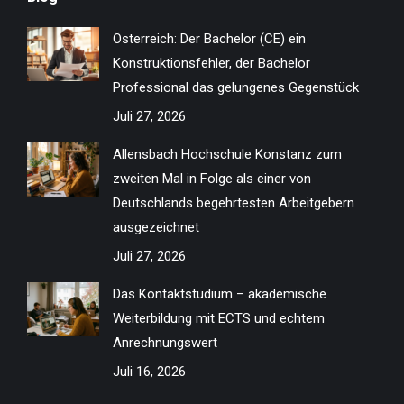
opens
opens
opens
opens
opens
opens
opens
opens
in
in
in
in
in
in
in
in
Österreich: Der Bachelor (CE) ein
new
new
new
new
new
new
new
new
Konstruktionsfehler, der Bachelor
window
window
window
window
window
window
window
window
Professional das gelungenes Gegenstück
Juli 27, 2026
Allensbach Hochschule Konstanz zum
zweiten Mal in Folge als einer von
Deutschlands begehrtesten Arbeitgebern
ausgezeichnet
Juli 27, 2026
Das Kontaktstudium – akademische
Weiterbildung mit ECTS und echtem
Anrechnungswert
Juli 16, 2026