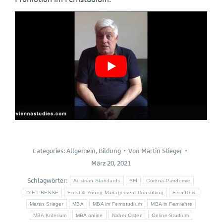
Categories:
Allgemein
,
Bildung
Von
Martin Stieger
März 20, 2021
Schlagwörter:
Austrian Standards
BFI
Corona-Pandemie
DIE PRESSE
Ernst & Young Management Consulting
Fern-Unis
Martin Stieger
MBA
MBA im Fernstudium
MBA in Fernlehre
MBA Kriterium
MBA online
Naher Osten
Online-Studium