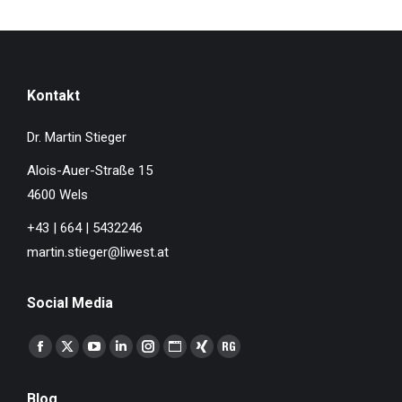
Kontakt
Dr. Martin Stieger
Alois-Auer-Straße 15
4600 Wels
+43 | 664 | 5432246
martin.stieger@liwest.at
Social Media
Finden Sie uns auf:
Facebook
X
YouTube
Linkedin
Instagram
Website
XING
ResearchGate
page
page
page
page
page
page
page
page
Blog