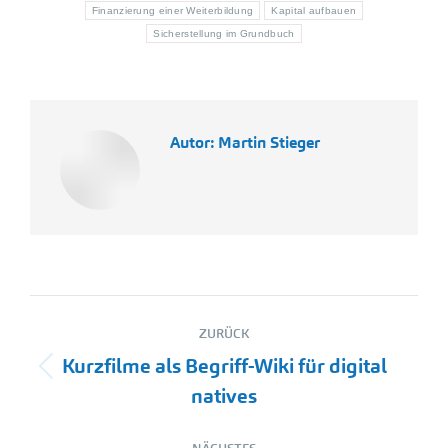
Finanzierung einer Weiterbildung
Kapital aufbauen
Sicherstellung im Grundbuch
Autor:
Martin Stieger
Kommentarnavigation
ZURÜCK
Kurzfilme als Begriff-Wiki für digital
Vorheriger
natives
Beitrag: