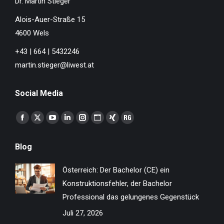
Dr. Martin Stieger
Alois-Auer-Straße 15
4600 Wels
+43 | 664 | 5432246
martin.stieger@liwest.at
Social Media
Finden Sie uns auf:
Facebook
X
YouTube
Linkedin
Instagram
Website
XING
ResearchGate
page
page
page
page
page
page
page
page
Blog
opens
opens
opens
opens
opens
opens
opens
opens
in
in
in
in
in
in
in
in
Österreich: Der Bachelor (CE) ein
new
new
new
new
new
new
new
new
Konstruktionsfehler, der Bachelor
window
window
window
window
window
window
window
window
Professional das gelungenes Gegenstück
Juli 27, 2026