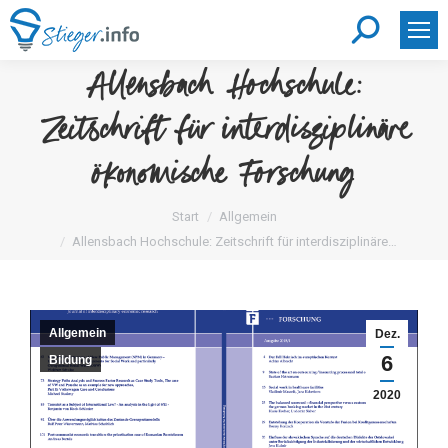
Search:
Allensbach Hochschule:
Zeitschrift für interdisziplinäre
ökonomische Forschung
Sie befinden sich hier:
Start
Allgemein
Allensbach Hochschule: Zeitschrift für interdisziplinäre…
Allgemein
Dez.
6
Bildung
2020