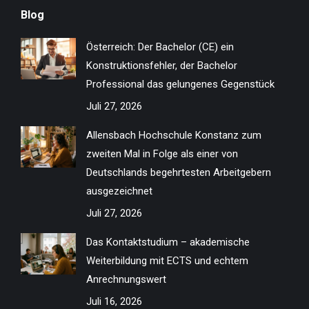
page
page
page
page
page
page
page
page
Blog
opens
opens
opens
opens
opens
opens
opens
opens
in
in
in
in
in
in
in
in
Österreich: Der Bachelor (CE) ein
new
new
new
new
new
new
new
new
Konstruktionsfehler, der Bachelor
window
window
window
window
window
window
window
window
Professional das gelungenes Gegenstück
Juli 27, 2026
Allensbach Hochschule Konstanz zum
zweiten Mal in Folge als einer von
Deutschlands begehrtesten Arbeitgebern
ausgezeichnet
Juli 27, 2026
Das Kontaktstudium – akademische
Weiterbildung mit ECTS und echtem
Anrechnungswert
Juli 16, 2026