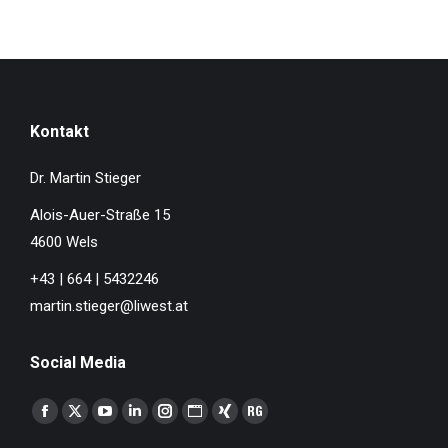
Kontakt
Dr. Martin Stieger
Alois-Auer-Straße 15
4600 Wels
+43 | 664 | 5432246
martin.stieger@liwest.at
Social Media
Finden Sie uns auf:
Facebook
X
YouTube
Linkedin
Instagram
Website
XING
ResearchGate