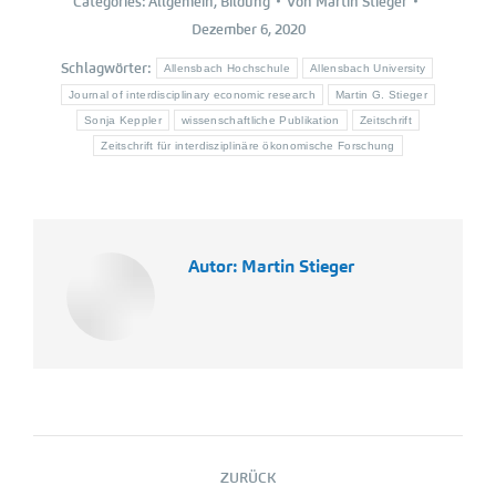
Categories:
Allgemein
,
Bildung
Von
Martin Stieger
Dezember 6, 2020
Schlagwörter:
Allensbach Hochschule
Allensbach University
Journal of interdisciplinary economic research
Martin G. Stieger
Sonja Keppler
wissenschaftliche Publikation
Zeitschrift
Zeitschrift für interdisziplinäre ökonomische Forschung
Autor:
Martin Stieger
Kommentarnavigation
ZURÜCK