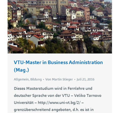
VTU-Master in Business Administration
(Mag.)
Allgemein
,
Bildung
Von
Martin Stieger
Juli 21, 2016
Dieses Masterstudium wird in Fernlehre und
deutscher Sprache von der VTU – Veliko Tarnovo
Universität – http://www.uni-vt.bg/2/ –
grenzüberschreitend angeboten, d.h. es ist in