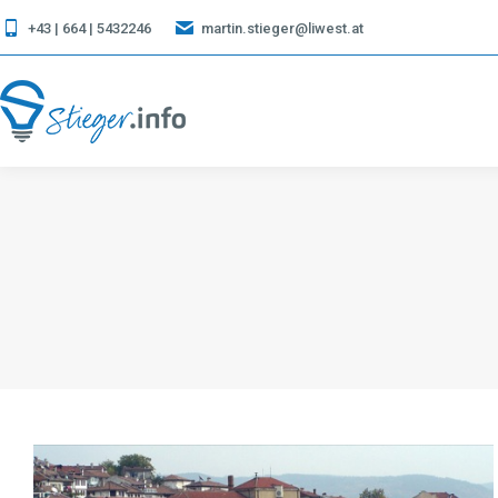
+43 | 664 | 5432246
martin.stieger@liwest.at