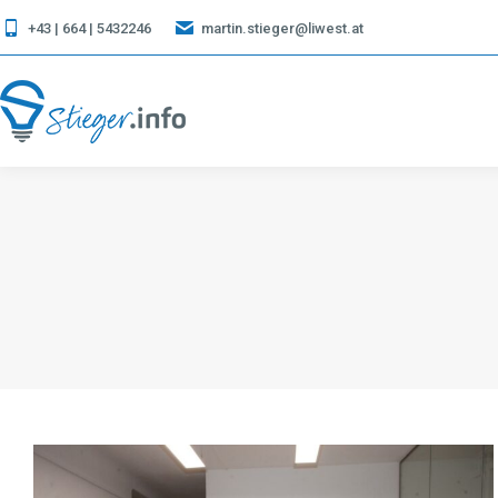
+43 | 664 | 5432246
martin.stieger@liwest.at