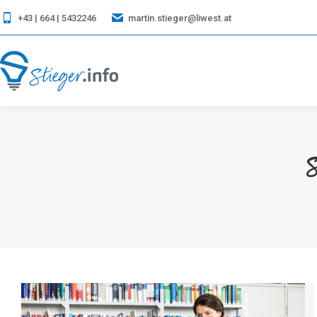
+43 | 664 | 5432246
martin.stieger@liwest.at
S