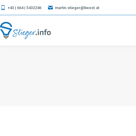
+43 | 664 | 5432246
martin.stieger@liwest.at