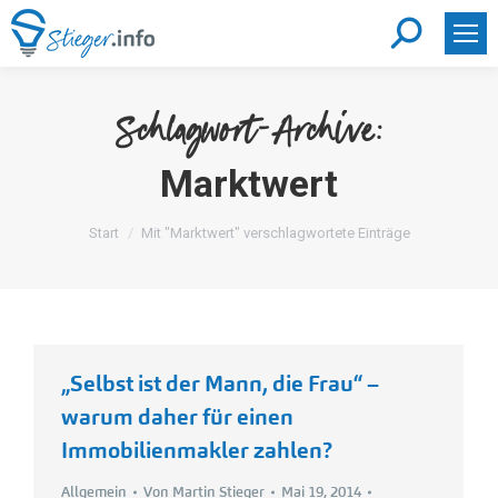
Search:
Schlagwort-Archive:
Marktwert
Sie befinden sich hier:
Start
Mit "Marktwert" verschlagwortete Einträge
„Selbst ist der Mann, die Frau“ –
warum daher für einen
Immobilienmakler zahlen?
Allgemein
Von
Martin Stieger
Mai 19, 2014