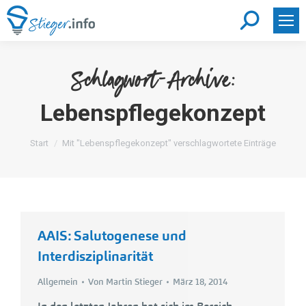
Search:
Schlagwort-Archive:
Lebenspflegekonzept
Sie befinden sich hier:
Start
Mit "Lebenspflegekonzept" verschlagwortete Einträge
AAIS: Salutogenese und
Interdisziplinarität
Allgemein
Von
Martin Stieger
März 18, 2014