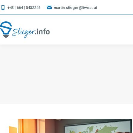
+43 | 664 | 5432246
martin.stieger@liwest.at