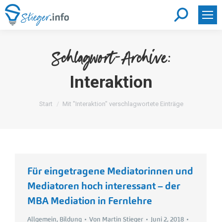
Search:
Schlagwort-Archive:
Interaktion
Sie befinden sich hier:
Start
Mit "Interaktion" verschlagwortete Einträge
Für eingetragene Mediatorinnen und
Mediatoren hoch interessant – der
MBA Mediation in Fernlehre
Allgemein
,
Bildung
Von
Martin Stieger
Juni 2, 2018